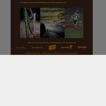
Kaum fängt man damit an, so eine Art
Event-Kalender anzubieten, geht es auch
gleich los:
Pünktlich zur Eröffnung der Cross-Saison
startet Ken Bloomer aka
Crema Cycles
aka
CremaCross
doppelt durch.