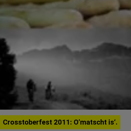
Crosstoberfest 2011: O’matscht is‘.