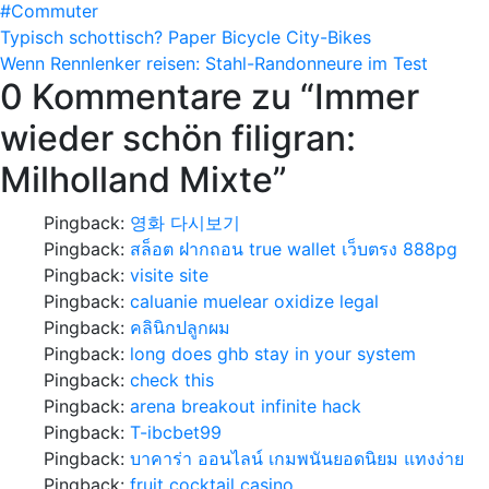
#Commuter
Beitragsnavigation
Typisch schottisch? Paper Bicycle City-Bikes
Wenn Rennlenker reisen: Stahl-Randonneure im Test
0 Kommentare zu “
Immer
wieder schön filigran:
Milholland Mixte
”
Pingback:
영화 다시보기
Pingback:
สล็อต ฝากถอน true wallet เว็บตรง 888pg
Pingback:
visite site
Pingback:
caluanie muelear oxidize legal​
Pingback:
คลินิกปลูกผม
Pingback:
long does ghb stay in your system
Pingback:
check this
Pingback:
arena breakout infinite hack
Pingback:
T-ibcbet99
Pingback:
บาคาร่า ออนไลน์ เกมพนันยอดนิยม แทงง่าย
Pingback:
fruit cocktail casino