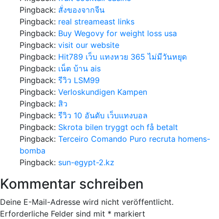
Pingback:
สั่งของจากจีน
Pingback:
real streameast links
Pingback:
Buy Wegovy for weight loss usa
Pingback:
visit our website
Pingback:
Hit789 เว็บ แทงหวย 365 ไม่มีวันหยุด
Pingback:
เน็ต บ้าน ais
Pingback:
รีวิว LSM99
Pingback:
Verloskundigen Kampen
Pingback:
สิว
Pingback:
รีวิว 10 อันดับ เว็บแทงบอล
Pingback:
Skrota bilen tryggt och få betalt
Pingback:
Terceiro Comando Puro recruta homens-
bomba
Pingback:
sun-egypt-2.kz
Kommentar schreiben
Deine E-Mail-Adresse wird nicht veröffentlicht.
Erforderliche Felder sind mit
*
markiert