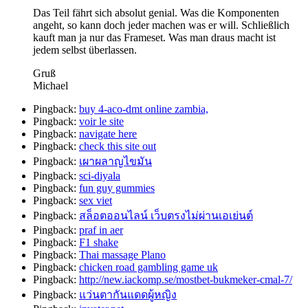
Das Teil fährt sich absolut genial. Was die Komponenten
angeht, so kann doch jeder machen was er will. Schließlich
kauft man ja nur das Frameset. Was man draus macht ist
jedem selbst überlassen.
Gruß
Michael
Pingback:
buy 4-aco-dmt online zambia,
Pingback:
voir le site
Pingback:
navigate here
Pingback:
check this site out
Pingback:
เผาผลาญไขมัน
Pingback:
sci-diyala
Pingback:
fun guy gummies
Pingback:
sex viet
Pingback:
สล็อตออนไลน์ เว็บตรงไม่ผ่านเอเย่นต์
Pingback:
praf in aer
Pingback:
F1 shake
Pingback:
Thai massage Plano
Pingback:
chicken road gambling game uk
Pingback:
http://new.iackomp.se/mostbet-bukmeker-cmal-7/
Pingback:
แว่นตากันแดดผู้หญิง