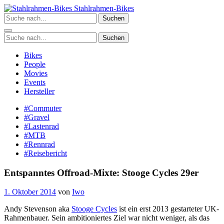
Zum
Stahlrahmen-Bikes
Inhalt
Suchen
springen
Suchen
Bikes
People
Movies
Events
Hersteller
#Commuter
#Gravel
#Lastenrad
#MTB
#Rennrad
#Reisebericht
Entspanntes Offroad-Mixte: Stooge Cycles 29er
1. Oktober 2014
von
Iwo
Andy Stevenson aka
Stooge Cycles
ist ein erst 2013 gestarteter UK-
Rahmenbauer. Sein ambitioniertes Ziel war nicht weniger, als das