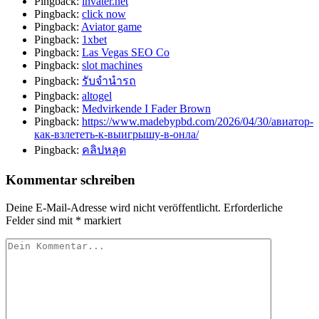
Pingback:
invater.net
Pingback:
click now
Pingback:
Aviator game
Pingback:
1xbet
Pingback:
Las Vegas SEO Co
Pingback:
slot machines
Pingback:
รับจำนำรถ
Pingback:
altogel
Pingback:
Medvirkende I Fader Brown
Pingback:
https://www.madebypbd.com/2026/04/30/авиатор-
как-взлететь-к-выигрышу-в-онла/
Pingback:
คลิปหลุด
Kommentar schreiben
Deine E-Mail-Adresse wird nicht veröffentlicht.
Erforderliche
Felder sind mit
*
markiert