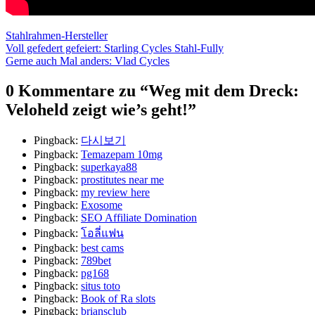
Stahlrahmen-Hersteller
Beitragsnavigation
Voll gefedert gefeiert: Starling Cycles Stahl-Fully
Gerne auch Mal anders: Vlad Cycles
0 Kommentare zu “
Weg mit dem Dreck:
Veloheld zeigt wie’s geht!
”
Pingback:
다시보기
Pingback:
Temazepam 10mg
Pingback:
superkaya88
Pingback:
prostitutes near me
Pingback:
my review here
Pingback:
Exosome
Pingback:
SEO Affiliate Domination
Pingback:
โอลี่แฟน
Pingback:
best cams
Pingback:
789bet
Pingback:
pg168
Pingback:
situs toto
Pingback:
Book of Ra slots
Pingback:
briansclub