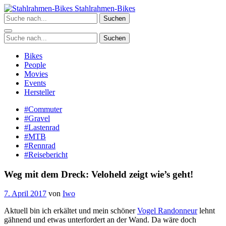
Zum
Stahlrahmen-Bikes
Inhalt
Suchen
springen
Suchen
Bikes
People
Movies
Events
Hersteller
#Commuter
#Gravel
#Lastenrad
#MTB
#Rennrad
#Reisebericht
Weg mit dem Dreck: Veloheld zeigt wie’s geht!
7. April 2017
von
Iwo
Aktuell bin ich erkältet und mein schöner
Vogel Randonneur
lehnt
gähnend und etwas unterfordert an der Wand. Da wäre doch