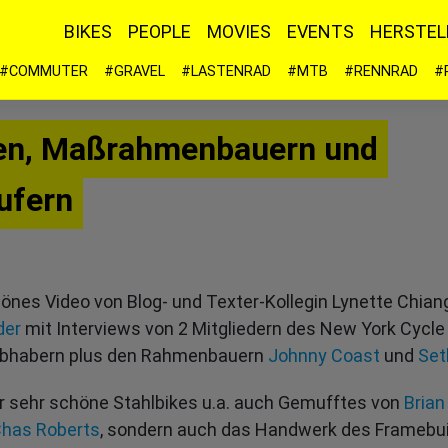
BIKES
PEOPLE
MOVIES
EVENTS
HERSTEL
#COMMUTER
#GRAVEL
#LASTENRAD
#MTB
#RENNRAD
#
n, Maßrahmenbauern und
ufern
hönes Video von Blog- und Texter-Kollegin Lynette Chian
der
mit Interviews von 2 Mitgliedern des New York Cycle 
ebhabern plus den Rahmenbauern
Johnny Coast
und
Set
ur sehr schöne Stahlbikes u.a. auch Gemufftes von
Brian
has Roberts
, sondern auch das Handwerk des Framebui