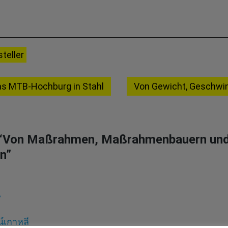
teller
as MTB-Hochburg in Stahl
Von Gewicht, Geschwi
“
Von Maßrahmen, Maßrahmenbauern un
n
”
น
์เกาหลี