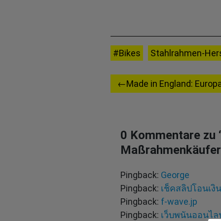
#Bikes
Stahlrahmen-Hers
Beitragsnavigation
Made in England: Europ
0 Kommentare zu 
Maßrahmenkäufer
Pingback:
George
Pingback:
เช็คสลิปโอนเงิ
Pingback:
f-wave.jp
Pingback:
เว็บพนันออนไลน