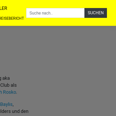
LER
SUCHEN
REISEBERICHT
g aka
Club als
h Rosko
.
 Baylis
,
lders und den