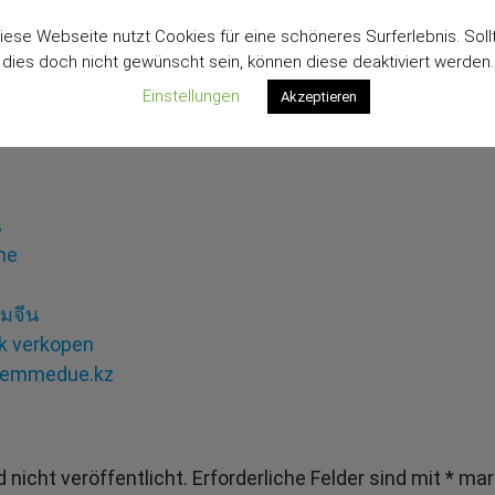
iese Webseite nutzt Cookies für eine schöneres Surferlebnis. Soll
dies doch nicht gewünscht sein, können diese deaktiviert werden.
Einstellungen
Akzeptieren
น
ne
รมจีน
k verkopen
biemmedue.kz
 nicht veröffentlicht.
Erforderliche Felder sind mit
*
mark