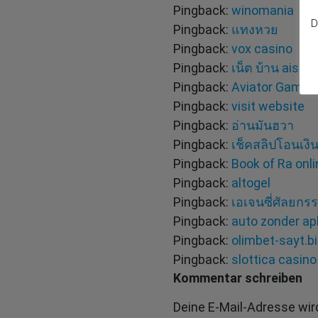
Pingback:
winomania
D
Pingback:
แทงหวย
Pingback:
vox casino
Pingback:
เน็ต บ้าน ais
Pingback:
Aviator Game
Pingback:
visit website
Pingback:
อ่านมันฮวา
Pingback:
เช็คสลิปโอนเงิ
Pingback:
Book of Ra onli
Pingback:
altogel
Pingback:
เอเจนซี่ศัลยกร
Pingback:
auto zonder ap
Pingback:
olimbet-sayt.
Pingback:
slottica casino
Kommentar schreiben
Deine E-Mail-Adresse wird