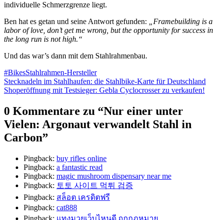
individuelle Schmerzgrenze liegt.
Ben hat es getan und seine Antwort gefunden:
„Framebuilding is a
labor of love, don’t get me wrong, but the opportunity for success in
the long run is not high.“
Und das war’s dann mit dem Stahlrahmenbau.
#Bikes
Stahlrahmen-Hersteller
Beitragsnavigation
Stecknadeln im Stahlhaufen: die Stahlbike-Karte für Deutschland
Shoperöffnung mit Testsieger: Gebla Cyclocrosser zu verkaufen!
0 Kommentare zu “
Nur einer unter
Vielen: Argonaut verwandelt Stahl in
Carbon
”
Pingback:
buy rifles online
Pingback:
a fantastic read
Pingback:
magic mushroom dispensary near me​
Pingback:
토토 사이트 먹튀 검증
Pingback:
สล็อต เครดิตฟรี
Pingback:
cat888
Pingback:
แทงมวยเว็บไหนดี ถูกกฎหมาย