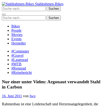
Zum
Stahlrahmen-Bikes
Inhalt
Suchen
springen
Suchen
Bikes
People
Movies
Events
Hersteller
#Commuter
#Gravel
#Lastenrad
#MTB
#Rennrad
#Reisebericht
Nur einer unter Vielen: Argonaut verwandelt Stahl
in Carbon
16. Juni 2011
von
Iwo
Rahmenbau ist eine Leidenschaft und Herzensangelegenheit, die