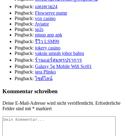
Pingback:
แทงหวย24
Pingback:
Flowserve pump
Pingback:
vox casino
Pingback:
Aviator
Pingback:
sp2s
Pingback:
pinup app apk
Pingback:
รีวิว LSM99
Pingback:
jokery casino
Pingback:
vaksin umrah johor bahru
Pingback:
ร้านแอร์สมุทรปราการ
Pingback:
Galaxy 5g Mobile Wifi Scr01
Pingback:
igra Plinko
Pingback:
ไซด์ไลน์
Kommentar schreiben
Deine E-Mail-Adresse wird nicht veröffentlicht.
Erforderliche
Felder sind mit
*
markiert