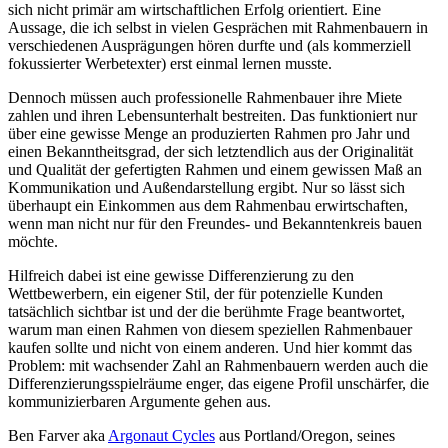
sich nicht primär am wirtschaftlichen Erfolg orientiert. Eine
Aussage, die ich selbst in vielen Gesprächen mit Rahmenbauern in
verschiedenen Ausprägungen hören durfte und (als kommerziell
fokussierter Werbetexter) erst einmal lernen musste.
Dennoch müssen auch professionelle Rahmenbauer ihre Miete
zahlen und ihren Lebensunterhalt bestreiten. Das funktioniert nur
über eine gewisse Menge an produzierten Rahmen pro Jahr und
einen Bekanntheitsgrad, der sich letztendlich aus der Originalität
und Qualität der gefertigten Rahmen und einem gewissen Maß an
Kommunikation und Außendarstellung ergibt. Nur so lässt sich
überhaupt ein Einkommen aus dem Rahmenbau erwirtschaften,
wenn man nicht nur für den Freundes- und Bekanntenkreis bauen
möchte.
Hilfreich dabei ist eine gewisse Differenzierung zu den
Wettbewerbern, ein eigener Stil, der für potenzielle Kunden
tatsächlich sichtbar ist und der die berühmte Frage beantwortet,
warum man einen Rahmen von diesem speziellen Rahmenbauer
kaufen sollte und nicht von einem anderen. Und hier kommt das
Problem: mit wachsender Zahl an Rahmenbauern werden auch die
Differenzierungsspielräume enger, das eigene Profil unschärfer, die
kommunizierbaren Argumente gehen aus.
Ben Farver aka
Argonaut Cycles
aus Portland/Oregon, seines