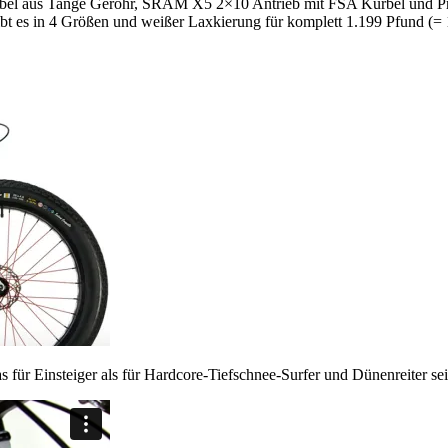
bel aus Tange Geröhr, SRAM X5 2×10 Antrieb mit FSA Kurbel und P
 es in 4 Größen und weißer Laxkierung für komplett 1.199 Pfund (= 
s für Einsteiger als für Hardcore-Tiefschnee-Surfer und Dünenreiter sei