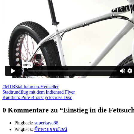
#MTB
Stahlrahmen-Hersteller
Beitragsnavigation
Stadtrundflug mit dem Indienrad Flyer
Käuflich: Pure Bros Cyclocross Disc
0 Kommentare zu “
Einstieg in die Fettsu
Pingback:
superkaya88
Pingback:
ซื้อหวยออนไลน์