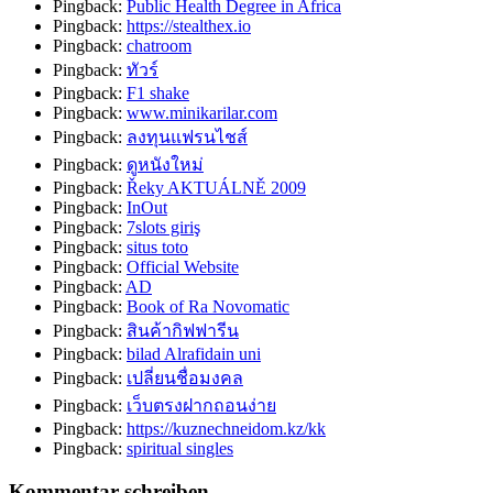
Pingback:
Public Health Degree in Africa
Pingback:
https://stealthex.io
Pingback:
chatroom
Pingback:
ทัวร์
Pingback:
F1 shake
Pingback:
www.minikarilar.com
Pingback:
ลงทุนแฟรนไชส์
Pingback:
ดูหนังใหม่
Pingback:
Řeky AKTUÁLNĚ 2009
Pingback:
InOut
Pingback:
7slots giriş
Pingback:
situs toto
Pingback:
Official Website
Pingback:
AD
Pingback:
Book of Ra Novomatic
Pingback:
สินค้ากิฟฟารีน
Pingback:
bilad Alrafidain uni
Pingback:
เปลี่ยนชื่อมงคล
Pingback:
เว็บตรงฝากถอนง่าย
Pingback:
https://kuznechneidom.kz/kk
Pingback:
spiritual singles
Kommentar schreiben