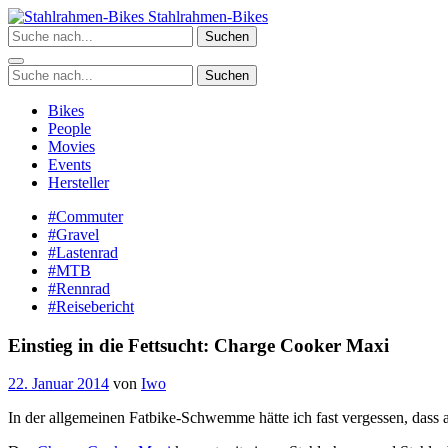
Zum
Stahlrahmen-Bikes
Inhalt
Suchen
springen
Suchen
Bikes
People
Movies
Events
Hersteller
#Commuter
#Gravel
#Lastenrad
#MTB
#Rennrad
#Reisebericht
Einstieg in die Fettsucht: Charge Cooker Maxi
22. Januar 2014
von
Iwo
In der allgemeinen Fatbike-Schwemme hätte ich fast vergessen, dass 