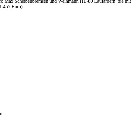
ro Max Scheibenbremsen und Weinmann HL-80 Laufärdern, die mit
1.455 Euro).
n.