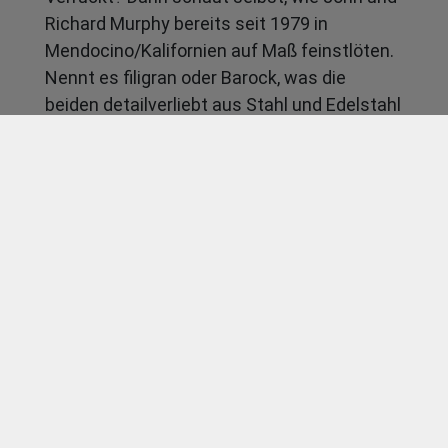
Richard Murphy bereits seit 1979 in
Mendocino/Kalifornien auf Maß feinstlöten.
Nennt es filigran oder Barock, was die
beiden detailverliebt aus Stahl und Edelstahl
ineinandermuffen und kunstvoll verzieren.
Das Ganze bietet gerade heute in der Welt
konturenloser Carbonrahmen einen
spannenden Gegenentwurf. Fast zu schade
zum Fahren. Und mit Rahmenpreisen von
3.200 Dollar (= 2.280 Euro) nicht ganz billig.
Aber allein wie sich die Akelei (= Columbine)
um das Steuerrohr schlängelt, erzeugt
erhabene Gefühle, die vor knapp 150 Jahren
zum letzten Mal bei pickligen Jünglingen
Mode waren.