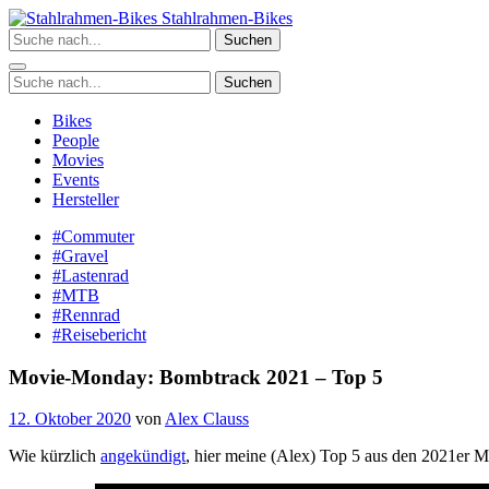
Zum
Stahlrahmen-Bikes
Inhalt
Suchen
springen
Suchen
Bikes
People
Movies
Events
Hersteller
#Commuter
#Gravel
#Lastenrad
#MTB
#Rennrad
#Reisebericht
Movie-Monday: Bombtrack 2021 – Top 5
12. Oktober 2020
von
Alex Clauss
Wie kürzlich
angekündigt
, hier meine (Alex) Top 5 aus den 2021er 