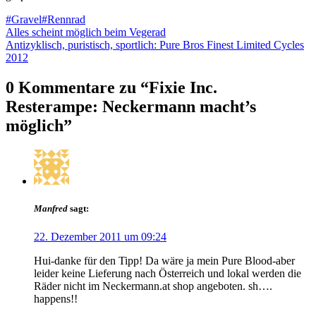
#Gravel
#Rennrad
Beitragsnavigation
Alles scheint möglich beim Vegerad
Antizyklisch, puristisch, sportlich: Pure Bros Finest Limited Cycles
2012
0 Kommentare zu “
Fixie Inc.
Resterampe: Neckermann macht’s
möglich
”
Manfred
sagt:
22. Dezember 2011 um 09:24
Hui-danke für den Tipp! Da wäre ja mein Pure Blood-aber
leider keine Lieferung nach Österreich und lokal werden die
Räder nicht im Neckermann.at shop angeboten. sh….
happens!!