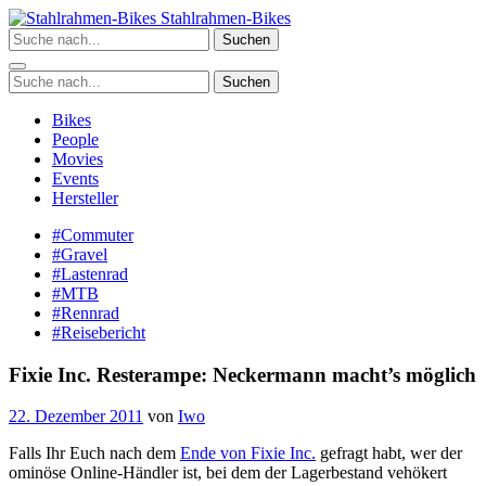
Zum
Stahlrahmen-Bikes
Inhalt
Suchen
springen
Suchen
Bikes
People
Movies
Events
Hersteller
#Commuter
#Gravel
#Lastenrad
#MTB
#Rennrad
#Reisebericht
Fixie Inc. Resterampe: Neckermann macht’s möglich
22. Dezember 2011
von
Iwo
Falls Ihr Euch nach dem
Ende von Fixie Inc.
gefragt habt, wer der
ominöse Online-Händler ist, bei dem der Lagerbestand vehökert