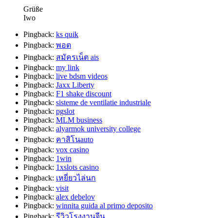
Grüße
Iwo
Pingback:
ks quik
Pingback:
พอต
Pingback:
สมัครเน็ต ais
Pingback:
my link
Pingback:
live bdsm videos
Pingback:
Jaxx Liberty
Pingback:
F1 shake discount
Pingback:
sisteme de ventilatie industriale
Pingback:
pgslot
Pingback:
MLM business
Pingback:
alyarmok university college
Pingback:
คาสิโนauto
Pingback:
vox casino
Pingback:
1win
Pingback:
1xslots casino
Pingback:
เหยี่ยวไล่นก
Pingback:
visit
Pingback:
alex debelov
Pingback:
winnita guida al primo deposito
Pingback:
รีวิวโรงงานจีน