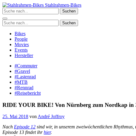
Zum
Stahlrahmen-Bikes
Inhalt
Suchen
springen
Suchen
Bikes
People
Movies
Events
Hersteller
#Commuter
#Gravel
#Lastenrad
#MTB
#Rennrad
#Reisebericht
RIDE YOUR BIKE! Von Nürnberg zum Nordkap in 30
25. Mai 2018
von
André Joffroy
Nach
Episode 12
sind wir, in unserem zweiwöchentlichen Rhythmus, 
Episode 13 findet ihr
hier
.