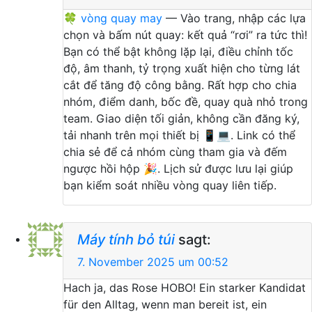
🍀
vòng quay may
— Vào trang, nhập các lựa
chọn và bấm nút quay: kết quả “rơi” ra tức thì!
Bạn có thể bật không lặp lại, điều chỉnh tốc
độ, âm thanh, tỷ trọng xuất hiện cho từng lát
cắt để tăng độ công bằng. Rất hợp cho chia
nhóm, điểm danh, bốc đề, quay quà nhỏ trong
team. Giao diện tối giản, không cần đăng ký,
tải nhanh trên mọi thiết bị 📱💻. Link có thể
chia sẻ để cả nhóm cùng tham gia và đếm
ngược hồi hộp 🎉. Lịch sử được lưu lại giúp
bạn kiểm soát nhiều vòng quay liên tiếp.
Máy tính bỏ túi
sagt:
7. November 2025 um 00:52
Hach ja, das Rose HOBO! Ein starker Kandidat
für den Alltag, wenn man bereit ist, ein