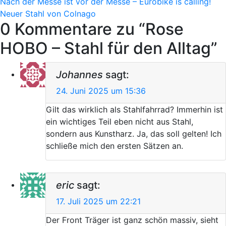
Beitragsnavigation
Nach der Messe ist vor der Messe – Eurobike is calling!
Neuer Stahl von Colnago
0 Kommentare zu “
Rose
HOBO – Stahl für den Alltag
”
Johannes
sagt:
24. Juni 2025 um 15:36
Gilt das wirklich als Stahlfahrrad? Immerhin ist
ein wichtiges Teil eben nicht aus Stahl,
sondern aus Kunstharz. Ja, das soll gelten! Ich
schließe mich den ersten Sätzen an.
eric
sagt:
17. Juli 2025 um 22:21
Der Front Träger ist ganz schön massiv, sieht