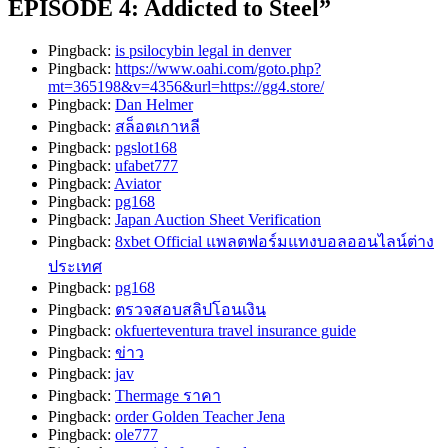
EPISODE 4: Addicted to Steel
”
Pingback:
is psilocybin legal in denver
Pingback:
https://www.oahi.com/goto.php?
mt=365198&v=4356&url=https://gg4.store/
Pingback:
Dan Helmer
Pingback:
สล็อตเกาหลี
Pingback:
pgslot168
Pingback:
ufabet777
Pingback:
Aviator
Pingback:
pg168
Pingback:
Japan Auction Sheet Verification
Pingback:
8xbet Official แพลตฟอร์มแทงบอลออนไลน์ต่าง
ประเทศ
Pingback:
pg168
Pingback:
ตรวจสอบสลิปโอนเงิน
Pingback:
okfuerteventura travel insurance guide
Pingback:
ข่าว
Pingback:
jav
Pingback:
Thermage ราคา
Pingback:
order Golden Teacher Jena
Pingback:
ole777