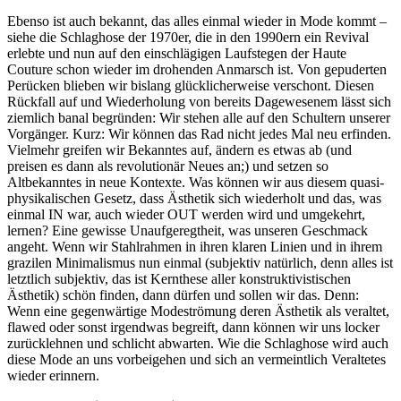
Ebenso ist auch bekannt, das alles einmal wieder in Mode kommt –
siehe die Schlaghose der 1970er, die in den 1990ern ein Revival
erlebte und nun auf den einschlägigen Laufstegen der Haute
Couture schon wieder im drohenden Anmarsch ist. Von gepuderten
Perücken blieben wir bislang glücklicherweise verschont. Diesen
Rückfall auf und Wiederholung von bereits Dagewesenem lässt sich
ziemlich banal begründen: Wir stehen alle auf den Schultern unserer
Vorgänger. Kurz: Wir können das Rad nicht jedes Mal neu erfinden.
Vielmehr greifen wir Bekanntes auf, ändern es etwas ab (und
preisen es dann als revolutionär Neues an;) und setzen so
Altbekanntes in neue Kontexte. Was können wir aus diesem quasi-
physikalischen Gesetz, dass Ästhetik sich wiederholt und das, was
einmal IN war, auch wieder OUT werden wird und umgekehrt,
lernen? Eine gewisse Unaufgeregtheit, was unseren Geschmack
angeht. Wenn wir Stahlrahmen in ihren klaren Linien und in ihrem
grazilen Minimalismus nun einmal (subjektiv natürlich, denn alles ist
letztlich subjektiv, das ist Kernthese aller konstruktivistischen
Ästhetik) schön finden, dann dürfen und sollen wir das. Denn:
Wenn eine gegenwärtige Modeströmung deren Ästhetik als veraltet,
flawed oder sonst irgendwas begreift, dann können wir uns locker
zurücklehnen und schlicht abwarten. Wie die Schlaghose wird auch
diese Mode an uns vorbeigehen und sich an vermeintlich Veraltetes
wieder erinnern.