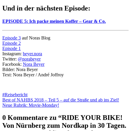
Und in der nächsten Episode:
EPISODE 5: Ich packe meinen Koffer – Gear & Co.
Episode 3
auf Noras Blog
Episode 2
Episode 1
Instagram:
beyer.nora
Twitter:
@norabeyer
Facebook:
Nora Beyer
Bilder: Nora Beyer
Text: Nora Beyer / André Joffroy
#Reisebericht
Beitragsnavigation
Best of NAHBS 2018 – Teil 5 – auf die Straße und ab ins Ziel!
Neue Rubrik: Movie-Monday!
0 Kommentare zu “
RIDE YOUR BIKE!
Von Nürnberg zum Nordkap in 30 Tagen.