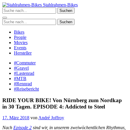
Zum
Stahlrahmen-Bikes
Inhalt
Suchen
springen
Suchen
Bikes
People
Movies
Events
Hersteller
#Commuter
#Gravel
#Lastenrad
#MTB
#Rennrad
#Reisebericht
RIDE YOUR BIKE! Von Nürnberg zum Nordkap
in 30 Tagen. EPISODE 4: Addicted to Steel
17. März 2018
von
André Joffroy
Nach
Episode 2
sind wir, in unserem zweiwöchentlichen Rhythmus,