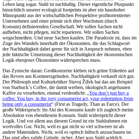
Leben lang sogar. Stahl ist nachhaltig. Dieser eigentliche Pluspunkt
hinsichtlich unserer ecological footprints ist aber ein haushoher
Minuspunkt aus der wirtschaftlichen Perspektive profitorientierter
Unternehmen und einer primär sich über Wachstum (durch
Konsum) definierenden Gesellschaft. Wir sollen Sachen nicht
aufheben, nicht pflegen, nicht reparieren. Wir sollen Sachen
wegschmeißen. Und neue Sachen kaufen. Die Paradoxie ist, dass im
Zuge des Wandels innerhalb der Ökonomien, die das Schlagwort
der Nachhaltigkeit dabei gerne für sich in Anspruch nehmen, eben
jede faktische Umsetzung dieser Nachhaltigkeit der ökonomischen
Logik ebenjener Ökonomien widersprechen muss.
Das Zynische daran: Großkonzerne kleben sich grüne Etiketten auf
das Revers aus Kommerzgründen. Nachhaltigkeit verkauft sich gut.
Der Philosoph und Kulturkritiker Slavoj Žižek hat das am Beispiel
von Starbuck´s Coffee, die damit werben, ökologisch angebauten
Kaffee zu verarbeiten, einmal verdeutlicht: „
You don´t just buy a
coffee. You buy, in the very consumerist act, your redemption from
being only a consumerist
“ (First as Tragedy, Than as Farce). Der
große Widerspruch: Im Akt des Konsums kaufe ich zugleich meine
Absolution von ebendiesem Konsum. Stahl widerspricht dieser
Logik. Und vor allem aus diesem Grund ist ein Stahlrahmen ein
wertvolles Gut. Nicht, weil es gar nicht so viel schwerer ist als
andere Materialien. Nicht, weil es optisch hübsch anzuschauen ist.
Das sind alles valide Gründe, sicher. Aber was Stahl wirklich