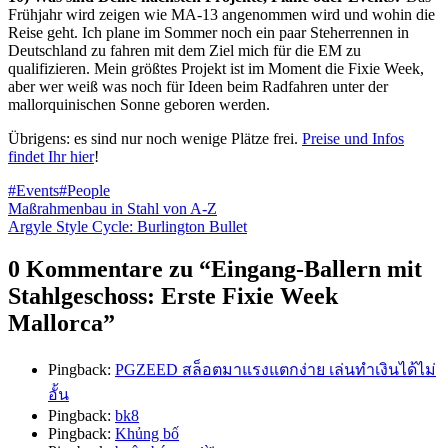
Frühjahr wird zeigen wie MA-13 angenommen wird und wohin die
Reise geht. Ich plane im Sommer noch ein paar Steherrennen in
Deutschland zu fahren mit dem Ziel mich für die EM zu
qualifizieren. Mein größtes Projekt ist im Moment die Fixie Week,
aber wer weiß was noch für Ideen beim Radfahren unter der
mallorquinischen Sonne geboren werden.
Übrigens: es sind nur noch wenige Plätze frei.
Preise und Infos
findet Ihr hier
!
#Events
#People
Beitragsnavigation
Maßrahmenbau in Stahl von A-Z
Argyle Style Cycle: Burlington Bullet
0 Kommentare zu “
Eingang-Ballern mit
Stahlgeschoss: Erste Fixie Week
Mallorca
”
Pingback:
PGZEED สล็อตมาแรงแตกง่าย เล่นทำเงินได้ไม่
อั้น
Pingback:
bk8
Pingback:
Khủng bố