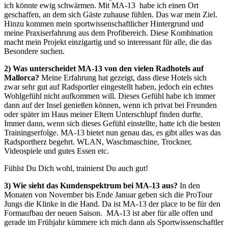
ich könnte ewig schwärmen. Mit MA-13 habe ich einen Ort
geschaffen, an dem sich Gäste zuhause fühlen. Das war mein Ziel.
Hinzu kommen mein sportwissenschaftlicher Hintergrund und
meine Praxiserfahrung aus dem Profibereich. Diese Kombination
macht mein Projekt einzigartig und so interessant für alle, die das
Besondere suchen.
2) Was unterscheidet MA-13 von den vielen Radhotels auf
Mallorca?
Meine Erfahrung hat gezeigt, dass diese Hotels sich
zwar sehr gut auf Radsportler eingestellt haben, jedoch ein echtes
Wohlgefühl nicht aufkommen will. Dieses Gefühl habe ich immer
dann auf der Insel genießen können, wenn ich privat bei Freunden
oder später im Haus meiner Eltern Unterschlupf finden durfte.
Immer dann, wenn sich dieses Gefühl einstellte, hatte ich die besten
Trainingserfolge. MA-13 bietet nun genau das, es gibt alles was das
Radsportherz begehrt. WLAN, Waschmaschine, Trockner,
Videospiele und gutes Essen etc.
Fühlst Du Dich wohl, trainierst Du auch gut!
3) Wie sieht das Kundenspektrum bei MA-13 aus?
In den
Monaten von November bis Ende Januar geben sich die ProTour
Jungs die Klinke in die Hand. Da ist MA-13 der place to be für den
Formaufbau der neuen Saison. MA-13 ist aber für alle offen und
gerade im Frühjahr kümmere ich mich dann als Sportwissenschaftler