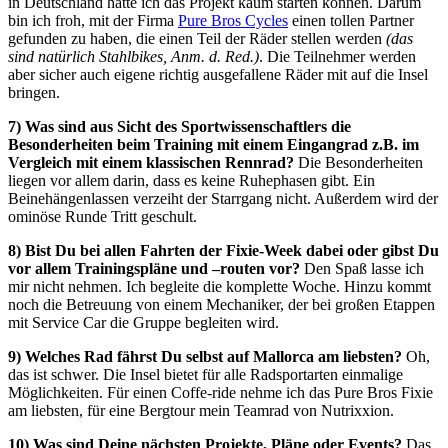
in Deutschland hätte ich das Projekt kaum starten können. Darum
bin ich froh, mit der Firma
Pure Bros Cycles
einen tollen Partner
gefunden zu haben, die einen Teil der Räder stellen werden
(das
sind natürlich Stahlbikes, Anm. d. Red.)
. Die Teilnehmer werden
aber sicher auch eigene richtig ausgefallene Räder mit auf die Insel
bringen.
7) Was sind aus Sicht des Sportwissenschaftlers die
Besonderheiten beim Training mit einem Eingangrad z.B. im
Vergleich mit einem klassischen Rennrad?
Die Besonderheiten
liegen vor allem darin, dass es keine Ruhephasen gibt. Ein
Beinehängenlassen verzeiht der Starrgang nicht. Außerdem wird der
ominöse Runde Tritt geschult.
8) Bist Du bei allen Fahrten der Fixie-Week dabei oder gibst Du
vor allem Trainingspläne und –routen vor?
Den Spaß lasse ich
mir nicht nehmen. Ich begleite die komplette Woche. Hinzu kommt
noch die Betreuung von einem Mechaniker, der bei großen Etappen
mit Service Car die Gruppe begleiten wird.
9) Welches Rad fährst Du selbst auf Mallorca am liebsten?
Oh,
das ist schwer. Die Insel bietet für alle Radsportarten einmalige
Möglichkeiten. Für einen Coffe-ride nehme ich das Pure Bros Fixie
am liebsten, für eine Bergtour mein Teamrad von Nutrixxion.
10) Was sind Deine nächsten Projekte, Pläne oder Events?
Das