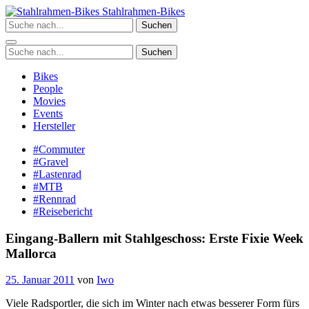
Zum
Stahlrahmen-Bikes
Inhalt
Suchen
springen
Suchen
Bikes
People
Movies
Events
Hersteller
#Commuter
#Gravel
#Lastenrad
#MTB
#Rennrad
#Reisebericht
Eingang-Ballern mit Stahlgeschoss: Erste Fixie Week
Mallorca
25. Januar 2011
von
Iwo
Viele Radsportler, die sich im Winter nach etwas besserer Form fürs