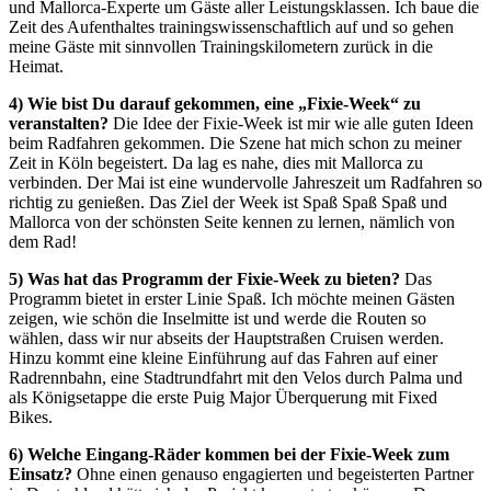
und Mallorca-Experte um Gäste aller Leistungsklassen. Ich baue die
Zeit des Aufenthaltes trainingswissenschaftlich auf und so gehen
meine Gäste mit sinnvollen Trainingskilometern zurück in die
Heimat.
4) Wie bist Du darauf gekommen, eine „Fixie-Week“ zu
veranstalten?
Die Idee der Fixie-Week ist mir wie alle guten Ideen
beim Radfahren gekommen. Die Szene hat mich schon zu meiner
Zeit in Köln begeistert. Da lag es nahe, dies mit Mallorca zu
verbinden. Der Mai ist eine wundervolle Jahreszeit um Radfahren so
richtig zu genießen. Das Ziel der Week ist Spaß Spaß Spaß und
Mallorca von der schönsten Seite kennen zu lernen, nämlich von
dem Rad!
5) Was hat das Programm der Fixie-Week zu bieten?
Das
Programm bietet in erster Linie Spaß. Ich möchte meinen Gästen
zeigen, wie schön die Inselmitte ist und werde die Routen so
wählen, dass wir nur abseits der Hauptstraßen Cruisen werden.
Hinzu kommt eine kleine Einführung auf das Fahren auf einer
Radrennbahn, eine Stadtrundfahrt mit den Velos durch Palma und
als Königsetappe die erste Puig Major Überquerung mit Fixed
Bikes.
6) Welche Eingang-Räder kommen bei der Fixie-Week zum
Einsatz?
Ohne einen genauso engagierten und begeisterten Partner