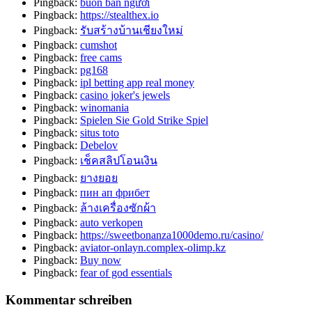
Pingback:
buôn bán người
Pingback:
https://stealthex.io
Pingback:
รับสร้างบ้านเชียงใหม่
Pingback:
cumshot
Pingback:
free cams
Pingback:
pg168
Pingback:
ipl betting app real money
Pingback:
casino joker's jewels
Pingback:
winomania
Pingback:
Spielen Sie Gold Strike Spiel
Pingback:
situs toto
Pingback:
Debelov
Pingback:
เช็คสลิปโอนเงิน
Pingback:
ยางยอย
Pingback:
пин ап фрибет
Pingback:
ล้างเครื่องซักผ้า
Pingback:
auto verkopen
Pingback:
https://sweetbonanza1000demo.ru/casino/
Pingback:
aviator-onlayn.complex-olimp.kz
Pingback:
Buy now
Pingback:
fear of god essentials
Kommentar schreiben