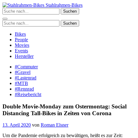
Zum
Stahlrahmen-Bikes
Inhalt
Suchen
springen
Suchen
Bikes
People
Movies
Events
Hersteller
#Commuter
#Gravel
#Lastenrad
#MTB
#Rennrad
#Reisebericht
Double Movie-Monday zum Ostermontag: Social
Distancing Tall-Bikes in Zeiten von Corona
13. April 2020
von
Roman Elsner
Um die Pandemie erfolgreich zu bewältigen, heißt es zur Zeit: