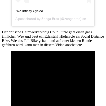
We Infinity Cycled
A post shared by
Zenga Bros
(@zengabros) on
Apr 9, 2020
Der britische Heimwerkerkönig Colin Furze geht einen ganz
ähnlichen Weg und baut ein Edelstahl-Highcycle als Social Distance
Bike. Wie das Tall-Bike gebaut und auf einer kleinen Runde
gefahren wird, kann man in diesem Video anschauen: