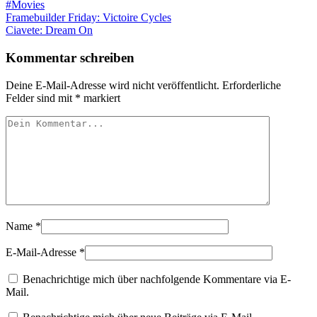
#Movies
Beitragsnavigation
Framebuilder Friday: Victoire Cycles
Ciavete: Dream On
Kommentar schreiben
Deine E-Mail-Adresse wird nicht veröffentlicht.
Erforderliche
Felder sind mit
*
markiert
Name
*
E-Mail-Adresse
*
Benachrichtige mich über nachfolgende Kommentare via E-
Mail.