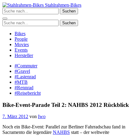
Zum
Stahlrahmen-Bikes
Inhalt
Suchen
springen
Suchen
Bikes
People
Movies
Events
Hersteller
#Commuter
#Gravel
#Lastenrad
#MTB
#Rennrad
#Reisebericht
Bike-Event-Parade Teil 2: NAHBS 2012 Rückblick
7. März 2012
von
Iwo
Noch ein Bike-Event: Parallel zur Berliner Fahrradschau fand in
Sacramento die legendäre
NAHBS
statt – der weltweite