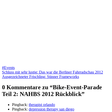
#Events
Beitragsnavigation
Schluss mit sehr lustig: Das war die Berliner Fahrradschau 2012
Ausgezeichneter Frischling: Stinner Frameworks
0 Kommentare zu “
Bike-Event-Parade
Teil 2: NAHBS 2012 Rückblick
”
Pingback:
therapist orlando
Pingback:
depression therapy san diego