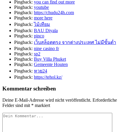
Pingback:
you can find out more
Pingback:
youtube
Pingback:
https://chudu24h.com
Pingback:
more here
Pingback:
ไม้เทียม
Pingback:
BAU Diyala
Pingback:
pinco
Pingback:
เว็บสล็อตตรง จากต่างประเทศ ไม่มีขั้นต่ำ
Pingback:
nine casino fr
Pingback:
sp2
Pingback:
Buy Villa Phuket
Pingback:
Gemeente Houten
Pingback:
หวย24
Pingback:
https://tehol.kz/
Kommentar schreiben
Deine E-Mail-Adresse wird nicht veröffentlicht.
Erforderliche
Felder sind mit
*
markiert