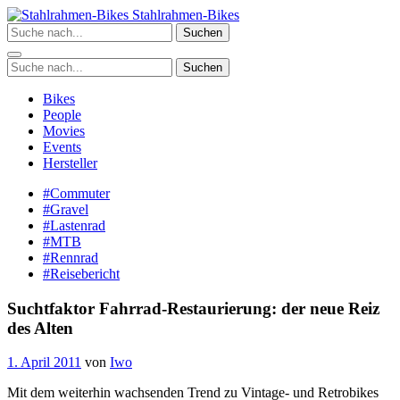
Zum
Stahlrahmen-Bikes
Inhalt
Suchen
springen
Suchen
Bikes
People
Movies
Events
Hersteller
#Commuter
#Gravel
#Lastenrad
#MTB
#Rennrad
#Reisebericht
Suchtfaktor Fahrrad-Restaurierung: der neue Reiz
des Alten
1. April 2011
von
Iwo
Mit dem weiterhin wachsenden Trend zu Vintage- und Retrobikes