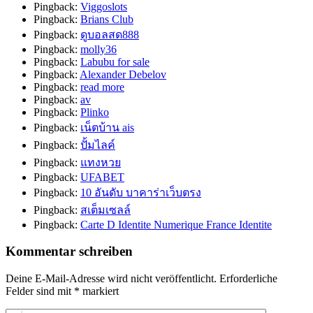
Pingback:
Viggoslots
Pingback:
Brians Club
Pingback:
ดูบอลสด888
Pingback:
molly36
Pingback:
Labubu for sale
Pingback:
Alexander Debelov
Pingback:
read more
Pingback:
av
Pingback:
Plinko
Pingback:
เน็ตบ้าน ais
Pingback:
ปั้มไลค์
Pingback:
แทงหวย
Pingback:
UFABET
Pingback:
10 อันดับ บาคาร่าเว็บตรง
Pingback:
สเต็มเซลล์
Pingback:
Carte D Identite Numerique France Identite
Kommentar schreiben
Deine E-Mail-Adresse wird nicht veröffentlicht.
Erforderliche
Felder sind mit
*
markiert