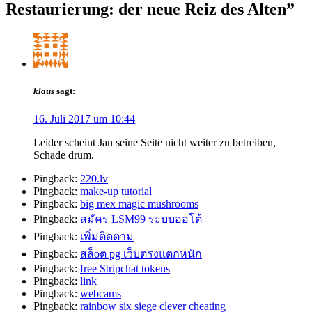
Restaurierung: der neue Reiz des Alten
”
klaus
sagt:
16. Juli 2017 um 10:44
Leider scheint Jan seine Seite nicht weiter zu betreiben,
Schade drum.
Pingback:
220.lv
Pingback:
make-up tutorial
Pingback:
big mex magic mushrooms
Pingback:
สมัคร LSM99 ระบบออโต้
Pingback:
เพิ่มติดตาม
Pingback:
สล็oต pg เว็บตรงแตกหนัก
Pingback:
free Stripchat tokens
Pingback:
link
Pingback:
webcams
Pingback:
rainbow six siege clever cheating