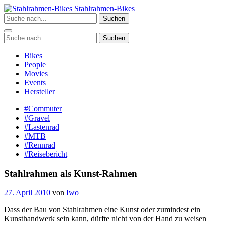
Zum
Stahlrahmen-Bikes
Inhalt
Suchen
springen
Suchen
Bikes
People
Movies
Events
Hersteller
#Commuter
#Gravel
#Lastenrad
#MTB
#Rennrad
#Reisebericht
Stahlrahmen als Kunst-Rahmen
27. April 2010
von
Iwo
Dass der Bau von Stahlrahmen eine Kunst oder zumindest ein
Kunsthandwerk sein kann, dürfte nicht von der Hand zu weisen