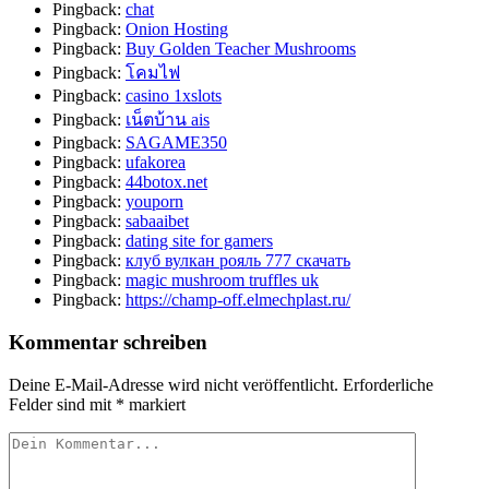
Pingback:
chat
Pingback:
Onion Hosting
Pingback:
Buy Golden Teacher Mushrooms
Pingback:
โคมไฟ
Pingback:
casino 1xslots
Pingback:
เน็ตบ้าน ais
Pingback:
SAGAME350
Pingback:
ufakorea
Pingback:
44botox.net
Pingback:
youporn
Pingback:
sabaaibet
Pingback:
dating site for gamers
Pingback:
клуб вулкан рояль 777 скачать
Pingback:
magic mushroom truffles uk
Pingback:
https://champ-off.elmechplast.ru/
Kommentar schreiben
Deine E-Mail-Adresse wird nicht veröffentlicht.
Erforderliche
Felder sind mit
*
markiert