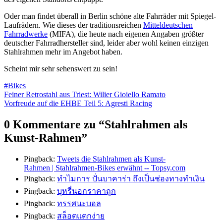
Oder man findet überall in Berlin schöne alte Fahrräder mit Spiegel-
Laufrädern. Wie dieses der traditionsreichen
Mitteldeutschen
Fahrradwerke
(MIFA), die heute nach eigenen Angaben größter
deutscher Fahrradhersteller sind, leider aber wohl keinen einzigen
Stahlrahmen mehr im Angebot haben.
Scheint mir sehr sehenswert zu sein!
#Bikes
Beitragsnavigation
Feiner Retrostahl aus Triest: Wilier Gioiello Ramato
Vorfreude auf die EHBE Teil 5: Agresti Racing
0 Kommentare zu “
Stahlrahmen als
Kunst-Rahmen
”
Pingback:
Tweets die Stahlrahmen als Kunst-
Rahmen | Stahlrahmen-Bikes erwähnt -- Topsy.com
Pingback:
ทำไมการ ปั่นบาคาร่า ถึงเป็นช่องทางทำเงิน
Pingback:
บุหรี่นอกราคาถูก
Pingback:
ทรรศนะบอล
Pingback:
สล็อตแตกง่าย